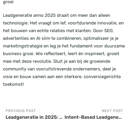
groei
Leadgeneratie anno 2025 draait om meer dan alleen
technologie. Het vraagt om lef, voortdurende innovatie, en
het bouwen van echte relaties met klanten. Door SEO,
advertenties en AI slim te combineren, optimaliseer je je
marketingstrategie en leg je het fundament voor duurzame
business groei. Wie reflecteert, leert én inspireert, groeit
mee met deze revolutie. Sluit je aan bij de groeiende
community van vooruitstrevende ondernemers, deel je
visie en bouw samen aan een sterkere, conversiegerichte
toekomst!
Prev
N
PREVIOUS POST
NEXT POST
Leadgeneratie in 2025: Hyperpersonalisatie en Multi-Channel Succes
Intent-Based Leadgeneratie: De Nieuwe Standaard voor Groei